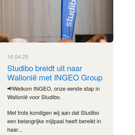
16.04.25
Studibo breidt uit naar
Wallonië met INGEO Group
📢
Welkom INGEO, onze eerste stap in
Wallonië voor Studibo.
Met trots kondigen wij aan dat Studibo
een belangrijke mijlpaal heeft bereikt in
haar...