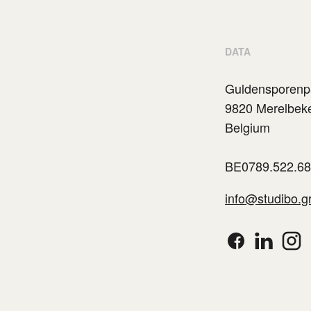
DATA
Guldensporenp
9820 Merelbek
Belgium
BE0789.522.6
info@studibo.g