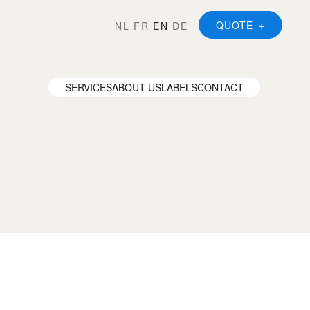
QUOTE
NL
FR
EN
DE
SERVICES
ABOUT US
LABELS
CONTACT