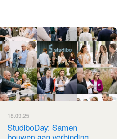
18.09.25
StudiboDay: Samen
bouwen aan verbinding