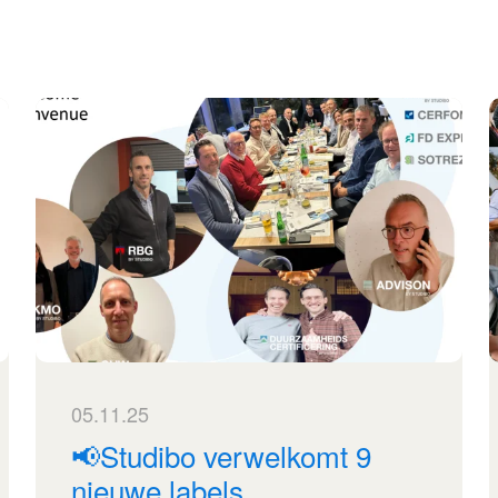
05.11.25
📢Studibo verwelkomt 9
nieuwe labels