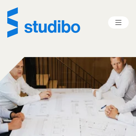
SERVICES
NOTRE BUREAU
LABELS
PROJETS
DURABILITÉ
CARRIÈRES
ACTUALITÉS
CONTACT